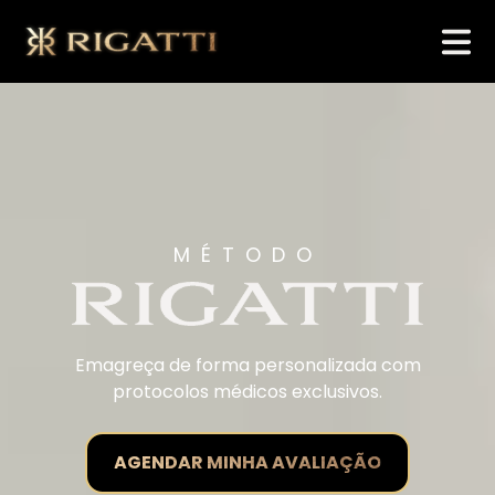
MÉTODO
Emagreça de forma personalizada com
protocolos médicos exclusivos.
AGENDAR MINHA AVALIAÇÃO