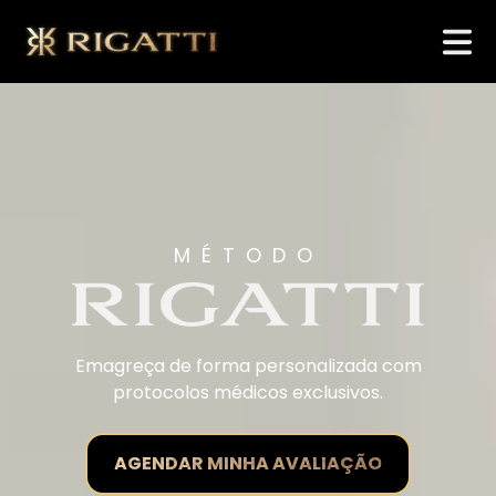
MÉTODO
Emagreça de forma personalizada com
protocolos médicos exclusivos.
AGENDAR MINHA AVALIAÇÃO