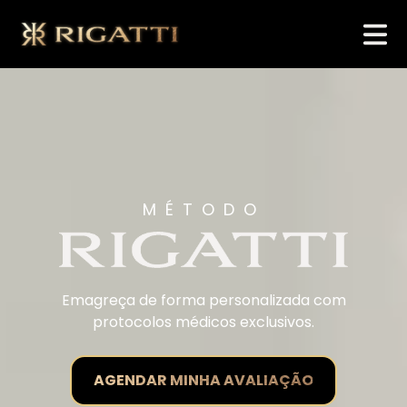
MÉTODO
Emagreça de forma personalizada com
protocolos médicos exclusivos.
AGENDAR MINHA AVALIAÇÃO