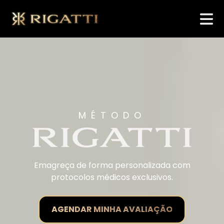
MÉTODO
Emagreça de forma personalizada com
protocolos médicos exclusivos.
AGENDAR MINHA AVALIAÇÃO