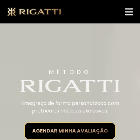
MÉTODO
Emagreça de forma personalizada com
protocolos médicos exclusivos.
AGENDAR MINHA AVALIAÇÃO