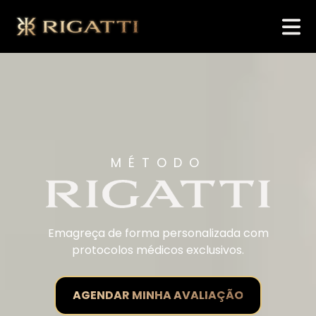
MÉTODO
Emagreça de forma personalizada com
protocolos médicos exclusivos.
AGENDAR MINHA AVALIAÇÃO